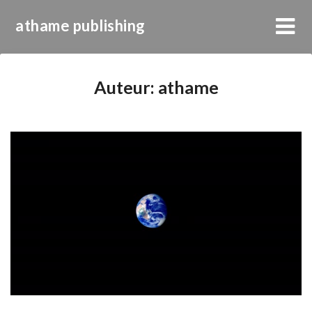
athame publishing
Auteur:
athame