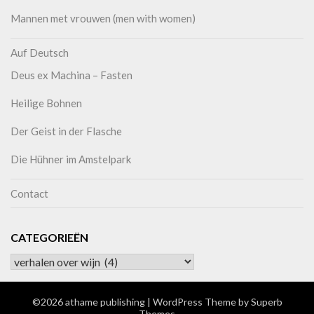
Mannen met vrouwen (men with women)
Auf Deutsch
Deus ex Machina – Fasten
Heilige Bohnen
Der Geist in der Flasche
Die Hühner im Amstelpark
Contact
CATEGORIEËN
©2026 athame publishing
| WordPress Theme by
Superb
Themes