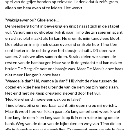
spel van de grijze honden op televisie. Ik denk dat ik zelfs grom,
alleen om hem even af te leiden. Het werkt.
‘Wakrijgewenou? Gloeiende…’
De vleesberg komt in beweging en grijpt naast zich in de stapel
vuil. Vanuit mijn ooghoeken kijk ik naar Timo die zijn spieren spant
en zich zo plat maakt als hij kan. Nu grom ik, mijn tandvlees bloot.
De nekharen in mijn nek staan overeind en ik zie hoe Timo tien
centimeter in de richting van het doosje schuift. Dit doen we
samen. Zoals we alles samen doen. Straks delen we samen de
resten van de hamburger. Maar voor ik de gedachte af kan maken
brulde De Berg die ooit ons baasje was. Maar De Man is onze baas
niet meer. Honger is onze baas.
‘Wamoe je dan? Hé, wamoe je dan?’ Hij vindt de riem tussen de
dozen en ik zie hem het uiteinde van de riem om zijn hand slaan.
Het eind met de gesp dreigend slepend door het vuil.
‘Nou klerehond, moeje een pak op je falie?’
Timo piept, bijna onhoorbaar zacht, zijn ogen nu op mij gericht.
Maar ik weet hoe ver ik kan gaan. Zo langzamerhand weet ik wel
hoe lang de riem is en langzaam loop ik in een ruime boog om de
bank. Weg van de deur van de bijkeuken en weg van Timo die op
zijn buik rechts naast de bank ligt. Grommend, maar steeds buiten