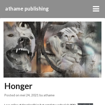
athame publishing
Honger
Posted on
mei 24, 2021
by
athame
Lees online of download hier het complete verhaal als PDF!
Downloaden