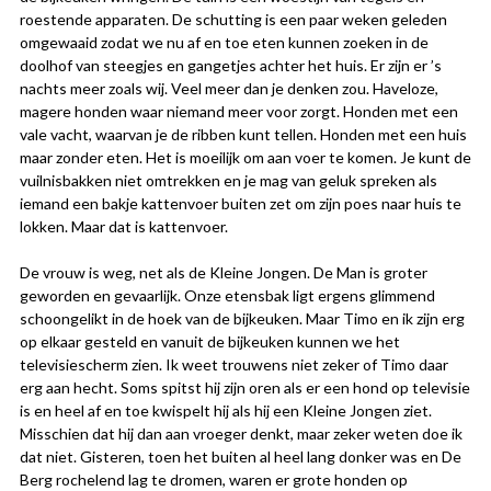
roestende apparaten. De schutting is een paar weken geleden
omgewaaid zodat we nu af en toe eten kunnen zoeken in de
doolhof van steegjes en gangetjes achter het huis. Er zijn er ’s
nachts meer zoals wij. Veel meer dan je denken zou. Haveloze,
magere honden waar niemand meer voor zorgt. Honden met een
vale vacht, waarvan je de ribben kunt tellen. Honden met een huis
maar zonder eten. Het is moeilijk om aan voer te komen. Je kunt de
vuilnisbakken niet omtrekken en je mag van geluk spreken als
iemand een bakje kattenvoer buiten zet om zijn poes naar huis te
lokken. Maar dat is kattenvoer.
De vrouw is weg, net als de Kleine Jongen. De Man is groter
geworden en gevaarlijk. Onze etensbak ligt ergens glimmend
schoongelikt in de hoek van de bijkeuken. Maar Timo en ik zijn erg
op elkaar gesteld en vanuit de bijkeuken kunnen we het
televisiescherm zien. Ik weet trouwens niet zeker of Timo daar
erg aan hecht. Soms spitst hij zijn oren als er een hond op televisie
is en heel af en toe kwispelt hij als hij een Kleine Jongen ziet.
Misschien dat hij dan aan vroeger denkt, maar zeker weten doe ik
dat niet. Gisteren, toen het buiten al heel lang donker was en De
Berg rochelend lag te dromen, waren er grote honden op