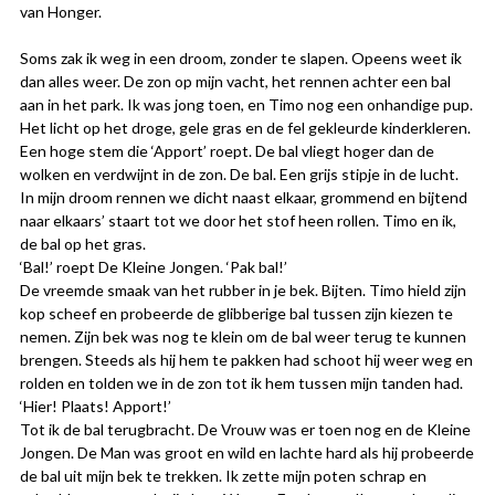
van Honger.
Soms zak ik weg in een droom, zonder te slapen. Opeens weet ik
dan alles weer. De zon op mijn vacht, het rennen achter een bal
aan in het park. Ik was jong toen, en Timo nog een onhandige pup.
Het licht op het droge, gele gras en de fel gekleurde kinderkleren.
Een hoge stem die ‘Apport’ roept. De bal vliegt hoger dan de
wolken en verdwijnt in de zon. De bal. Een grijs stipje in de lucht.
In mijn droom rennen we dicht naast elkaar, grommend en bijtend
naar elkaars’ staart tot we door het stof heen rollen. Timo en ik,
de bal op het gras.
‘Bal!’ roept De Kleine Jongen. ‘Pak bal!’
De vreemde smaak van het rubber in je bek. Bijten. Timo hield zijn
kop scheef en probeerde de glibberige bal tussen zijn kiezen te
nemen. Zijn bek was nog te klein om de bal weer terug te kunnen
brengen. Steeds als hij hem te pakken had schoot hij weer weg en
rolden en tolden we in de zon tot ik hem tussen mijn tanden had.
‘Hier! Plaats! Apport!’
Tot ik de bal terugbracht. De Vrouw was er toen nog en de Kleine
Jongen. De Man was groot en wild en lachte hard als hij probeerde
de bal uit mijn bek te trekken. Ik zette mijn poten schrap en