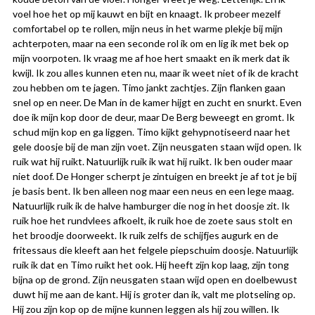
voel hoe het op mij kauwt en bijt en knaagt. Ik probeer mezelf
comfortabel op te rollen, mijn neus in het warme plekje bij mijn
achterpoten, maar na een seconde rol ik om en lig ik met bek op
mijn voorpoten. Ik vraag me af hoe hert smaakt en ik merk dat ik
kwijl. Ik zou alles kunnen eten nu, maar ik weet niet of ik de kracht
zou hebben om te jagen. Timo jankt zachtjes. Zijn flanken gaan
snel op en neer. De Man in de kamer hijgt en zucht en snurkt. Even
doe ik mijn kop door de deur, maar De Berg beweegt en gromt. Ik
schud mijn kop en ga liggen. Timo kijkt gehypnotiseerd naar het
gele doosje bij de man zijn voet. Zijn neusgaten staan wijd open. Ik
ruik wat hij ruikt. Natuurlijk ruik ik wat hij ruikt. Ik ben ouder maar
niet doof. De Honger scherpt je zintuigen en breekt je af tot je bij
je basis bent. Ik ben alleen nog maar een neus en een lege maag.
Natuurlijk ruik ik de halve hamburger die nog in het doosje zit. Ik
ruik hoe het rundvlees afkoelt, ik ruik hoe de zoete saus stolt en
het broodje doorweekt. Ik ruik zelfs de schijfjes augurk en de
fritessaus die kleeft aan het felgele piepschuim doosje. Natuurlijk
ruik ik dat en Timo ruikt het ook. Hij heeft zijn kop laag, zijn tong
bijna op de grond. Zijn neusgaten staan wijd open en doelbewust
duwt hij me aan de kant. Hij is groter dan ik, valt me plotseling op.
Hij zou zijn kop op de mijne kunnen leggen als hij zou willen. Ik