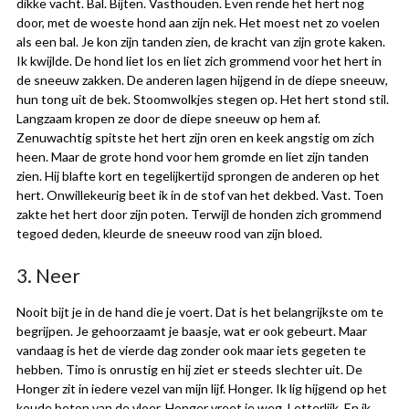
dikke vacht. Bal. Bijten. Vasthouden. Even rende het hert nog
door, met de woeste hond aan zijn nek. Het moest net zo voelen
als een bal. Je kon zijn tanden zien, de kracht van zijn grote kaken.
Ik kwijlde. De hond liet los en liet zich grommend voor het hert in
de sneeuw zakken. De anderen lagen hijgend in de diepe sneeuw,
hun tong uit de bek. Stoomwolkjes stegen op. Het hert stond stil.
Langzaam kropen ze door de diepe sneeuw op hem af.
Zenuwachtig spitste het hert zijn oren en keek angstig om zich
heen. Maar de grote hond voor hem gromde en liet zijn tanden
zien. Hij blafte kort en tegelijkertijd sprongen de anderen op het
hert. Onwillekeurig beet ik in de stof van het dekbed. Vast. Toen
zakte het hert door zijn poten. Terwijl de honden zich grommend
tegoed deden, kleurde de sneeuw rood van zijn bloed.
3. Neer
Nooit bijt je in de hand die je voert. Dat is het belangrijkste om te
begrijpen. Je gehoorzaamt je baasje, wat er ook gebeurt. Maar
vandaag is het de vierde dag zonder ook maar iets gegeten te
hebben. Timo is onrustig en hij ziet er steeds slechter uit. De
Honger zit in iedere vezel van mijn lijf. Honger. Ik lig hijgend op het
koude beton van de vloer. Honger vreet je weg. Letterlijk. En ik