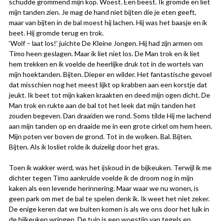
schudde grommend mijn kop. Woest. Een beest. Ik gromde en liet
mijn tanden zien. Je mag de hand niet bijten die je eten geeft,
maar van bijten in de bal moest hij lachen. Hij was het baasje en ik
beet. Hij gromde terug en trok.
‘Wolf – laat los!’ juichte De Kleine Jongen. Hij had zijn armen om
Timo heen geslagen. Maar ik liet niet los. De Man trok en ik liet
hem trekken en ik voelde de heerlijke druk tot in de wortels van
mijn hoektanden. Bijten. Dieper en wilder. Het fantastische gevoel
dat misschien nog het meest lijkt op krabben aan een korstje dat
jeukt. Ik beet tot mijn kaken kraakten en deed mijn ogen dicht. De
Man trok en rukte aan de bal tot het leek dat mijn tanden het
zouden begeven. Dan draaiden we rond. Soms tilde Hij me lachend
aan mijn tanden op en draaide me in een grote cirkel om hem heen.
Mijn poten ver boven de grond. Tot in de wolken. Bal. Bijten.
Bijten. Als ik losliet rolde ik duizelig door het gras.
Toen ik wakker werd, was het ijskoud in de bijkeuken. Terwijl ik me
dichter tegen Timo aankrulde voelde ik de droom nog in mijn
kaken als een levende herinnering. Maar waar we nu wonen, is
geen park om met de bal te spelen denk ik. Ik weet het niet zeker.
De enige keren dat we buiten komen is als we ons door het luik in
de bijkeuken wringen. De tuin is een woestijn van tegels en