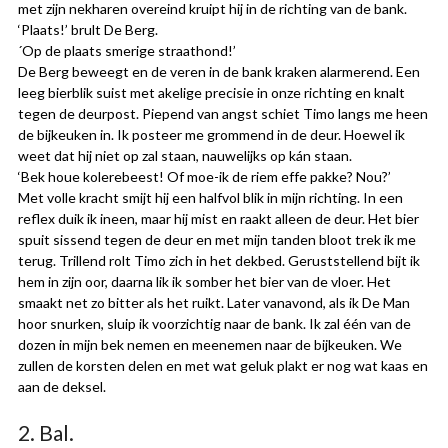
met zijn nekharen overeind kruipt hij in de richting van de bank.
‘Plaats!’ brult De Berg.
´Op de plaats smerige straathond!’
De Berg beweegt en de veren in de bank kraken alarmerend. Een
leeg bierblik suist met akelige precisie in onze richting en knalt
tegen de deurpost. Piepend van angst schiet Timo langs me heen
de bijkeuken in. Ik posteer me grommend in de deur. Hoewel ik
weet dat hij niet op zal staan, nauwelijks op kán staan.
‘Bek houe kolerebeest! Of moe-ik de riem effe pakke? Nou?’
Met volle kracht smijt hij een halfvol blik in mijn richting. In een
reflex duik ik ineen, maar hij mist en raakt alleen de deur. Het bier
spuit sissend tegen de deur en met mijn tanden bloot trek ik me
terug. Trillend rolt Timo zich in het dekbed. Geruststellend bijt ik
hem in zijn oor, daarna lik ik somber het bier van de vloer. Het
smaakt net zo bitter als het ruikt. Later vanavond, als ik De Man
hoor snurken, sluip ik voorzichtig naar de bank. Ik zal één van de
dozen in mijn bek nemen en meenemen naar de bijkeuken. We
zullen de korsten delen en met wat geluk plakt er nog wat kaas en
aan de deksel.
2. Bal.