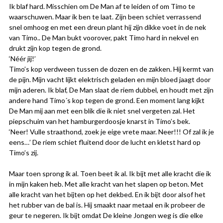
Ik blaf hard. Misschien om De Man af te leiden of om Timo te
waarschuwen. Maar ik ben te laat. Zijn been schiet verrassend
snel omhoog en met een dreun plant hij zijn dikke voet in de nek
van Timo.. De Man bukt voorover, pakt Timo hard in nekvel en
drukt zijn kop tegen de grond.
‘Néér jij!’
Timo’s kop verdween tussen de dozen en de zakken. Hij kermt van
de pijn. Mijn vacht lijkt elektrisch geladen en mijn bloed jaagt door
mijn aderen. Ik blaf, De Man slaat de riem dubbel, en houdt met zijn
andere hand Timo´s kop tegen de grond. Een moment lang kijkt
De Man mij aan met een blik die ik niet snel vergeten zal. Het
piepschuim van het hamburgerdoosje knarst in Timo’s bek.
‘Neer! Vulle straathond, zoek je eige vrete maar. Neer!!! Of zal ik je
eens…’ De riem schiet fluitend door de lucht en kletst hard op
Timo’s zij.
Maar toen sprong ik al. Toen beet ik al. Ik bijt met alle kracht die ik
in mijn kaken heb. Met alle kracht van het slapen op beton. Met
alle kracht van het bijten op het dekbed. En ik bijt door alsof het
het rubber van de bal is. Hij smaakt naar metaal en ik probeer de
geur te negeren. Ik bijt omdat De kleine Jongen weg is die elke