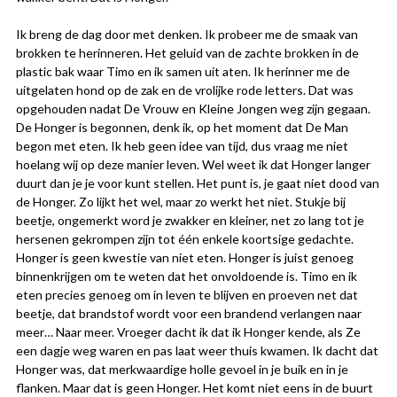
Ik breng de dag door met denken. Ik probeer me de smaak van
brokken te herinneren. Het geluid van de zachte brokken in de
plastic bak waar Timo en ik samen uit aten. Ik herinner me de
uitgelaten hond op de zak en de vrolijke rode letters. Dat was
opgehouden nadat De Vrouw en Kleine Jongen weg zijn gegaan.
De Honger is begonnen, denk ik, op het moment dat De Man
begon met eten. Ik heb geen idee van tijd, dus vraag me niet
hoelang wij op deze manier leven. Wel weet ik dat Honger langer
duurt dan je je voor kunt stellen. Het punt is, je gaat niet dood van
de Honger. Zo lijkt het wel, maar zo werkt het niet. Stukje bij
beetje, ongemerkt word je zwakker en kleiner, net zo lang tot je
hersenen gekrompen zijn tot één enkele koortsige gedachte.
Honger is geen kwestie van niet eten. Honger is juist genoeg
binnenkrijgen om te weten dat het onvoldoende is. Timo en ik
eten precies genoeg om in leven te blijven en proeven net dat
beetje, dat brandstof wordt voor een brandend verlangen naar
meer… Naar meer. Vroeger dacht ik dat ik Honger kende, als Ze
een dagje weg waren en pas laat weer thuis kwamen. Ik dacht dat
Honger was, dat merkwaardige holle gevoel in je buik en in je
flanken. Maar dat is geen Honger. Het komt niet eens in de buurt