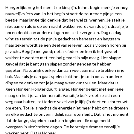
Honger lijkt nog het meest op kiespijn. In het begin merk je er nog
nauwelijks iets van. In het begin stoort de zeurende pijn je een
beetje, maar lange tijd denk je dat het wel zal wennen. Je stelt je
niet aan en als je op een nacht wakker wordt van de pijn, draai je je
om en denkt aan andere dingen om ze te vergeten. Dag na dag
wint ze terrein tot de pijn je gedachten beheerst en langzaam
maar zeker wordt ze een deel van je leven. Zoals vlooien horen bij
je vacht. Begrijp me goed; net als iedereen ken ik het gevoel
wakker te worden met een hol gevoel in mijn maag. Het slappe
gevoel dat je bent gaan slapen zonder genoeg te hebben
gegeten. Natuurlijk denk je dan aan voer, aan malse brokken in je
bak. Maar als je dan gaat spelen, lukt het je toch om aan andere
dingen te denken tot je je maag weer kunt vullen. Maar dat is
geen Honger. Honger duurt langer. Honger begint met een lege
maag en holt je van binnen uit. Vanuit je buik vreet ze zich een
weg naar buiten, tot iedere vezel van je lijf pijn doet en schreeuwt
om eten. Tot je ’s nachts de energie niet meer hebt om te dromen
en elke gedachte onvermijdelijk naar eten leidt. Dat is het moment
dat de lange, slapeloze nachten beginnen die ongemerkt
overgaan in uitzichtloze dagen. De koortsige dromen terwijl je
wakker bent. Dat is Honger.