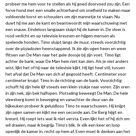
probeer me hem voor te stellen als hij goed doorvoed zou zijn. Een
forse hond met een smalle achterhand om snelheid te maken maar
voldoende borst en schouders om zijn mannetje te staan. Nu
duwt hij me aan de kant en beantwoordt mijn waarschuwing met
een snauw. Eindeloos langzaam sluipt hij de kamer in. De vloer is
rood verlicht en op televisie kreunen en hijgen mensen als
spelende honden. Timo sluipt langs de muur, steeds voorzichtig
over de pizzadozen heenstappend. Ik zie zijn ogen heen en weer
flitsen van De Man naar het gele doosje bij zijn voet. Timo ligt
achter de bank, waar De Man hem niet kan zien. Als je niet anders
wist, lijkt het of hij naar de televisie kijkt. Hij ligt heel stil, tussen
het afval dat De Man van zich af gegooid heeft. Centimeter voor
centimeter kruipt Timo in de richting van de bank. Voorzichtig
schuift hij zijn hele lijf steeds een klein stukje naar voren. Zijn oren
in zijn nek, zijn bek halfopen. Plotseling beweegt De Man. De hele
vleesberg komt in beweging en vanachter de deur van de
bijkeuken probeer ik geluidloos Timo te waarschuwen. Hij knijpt
zijn ogen samen en kijkt me een seconde aan. De Berg hijgt en
kreunt. Hij roept iets wat ik niet versta. Even lijkt het of hij zich om
wil draaien, maar ik begrijp Timo’s blik. Ik slik een keer en loop
openlijk de kamer in, recht op hem af. Even moet ik denken aan het