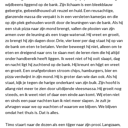
wijdbeens liggend op de bank. Zijn lichaam is een bleekblauw
gebergte, gebeeldhouwd uit reuzel en huid. Een reusachtige,
glanzende massa die verpakt is in een versleten kamerjas en die
op zijn plek gehouden wordt door de leuningen van de bank. Als hij
een stuk pizza naar zijn mond brengt, vallen de plooien van zijn
armen over de leuning als een trage waterval. Hij vreet en groeit,
zo brengt hij zijn dagen door. Drie, vier keer per dag staat hij op van
de bank om eten te betalen. Verder beweegt hij niet, alleen om te
eten en dreigend naar ons te slaan met de leren riem die hij altijd
onder handbereik heeft liggen. Ik weet niet of hij ooit slaapt, dag
en nacht ligt hij zuchtend op de bank. Hij kreunt en hijgt en vreet
en groeit. Een onafgebroken stroom chips, hamburgers, bier en
pizza verdwijnt in zijn mond. Hij is groter dan wie dan ook. Als hij
staat, kijk je tegen de harige onderkant van zijn buik. Zijn hoofd is
allang niet meer te zien door uitdijende vleesmassa. Hij groeit nog
steeds, en ik weet niet of daar een einde aan komt. Wij eten niet
en sinds een paar nachten kan ik niet meer slapen. Je zult je
afvragen waar we op wachten of waarom we blijven. We blijven
omdat het thuis is. Dat is alles.
Timo staart naar de dozen als een tijger naar zijn prooi. Langzaam,