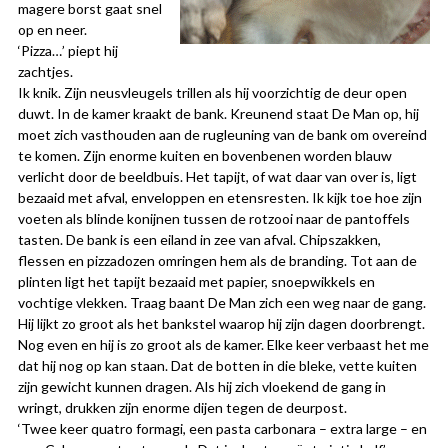
magere borst gaat snel
op en neer.
‘Pizza…’ piept hij
zachtjes.
Ik knik. Zijn neusvleugels trillen als hij voorzichtig de deur open
duwt. In de kamer kraakt de bank. Kreunend staat De Man op, hij
moet zich vasthouden aan de rugleuning van de bank om overeind
te komen. Zijn enorme kuiten en bovenbenen worden blauw
verlicht door de beeldbuis. Het tapijt, of wat daar van over is, ligt
bezaaid met afval, enveloppen en etensresten. Ik kijk toe hoe zijn
voeten als blinde konijnen tussen de rotzooi naar de pantoffels
tasten. De bank is een eiland in zee van afval. Chipszakken,
flessen en pizzadozen omringen hem als de branding. Tot aan de
plinten ligt het tapijt bezaaid met papier, snoepwikkels en
vochtige vlekken. Traag baant De Man zich een weg naar de gang.
Hij lijkt zo groot als het bankstel waarop hij zijn dagen doorbrengt.
Nog even en hij is zo groot als de kamer. Elke keer verbaast het me
dat hij nog op kan staan. Dat de botten in die bleke, vette kuiten
zijn gewicht kunnen dragen. Als hij zich vloekend de gang in
wringt, drukken zijn enorme dijen tegen de deurpost.
‘Twee keer quatro formagi, een pasta carbonara – extra large – en