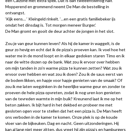
een Calzone met extra spek. Dat is dan tweeëntwintig half.’
Mopperend en grommend neemt De Man de bestelling in
ontvangst.
‘Kijk eens… ‘ Kleingeld rinkelt. ‘…en een gratis familiebeker ijs
omdat het dinsdag is. Tot morgen meneer Burger.’
De Man gromt en gooit de deur achter de jongen in het slot.
Zou je van geur kunnen leven? Als hij de kamer in waggelt, is de
geur zo hevig en echt dat ik de pizza’s proeven kan. Ik voel hoe het
water me in de mond loopt en in elkaar gedoken staren Timo en ik
naar de witte dozen op de bank. Wat zou ik ervoor over hebben
om mijn tanden in zo’n warme pizza te kunnen zetten? Wat zou ik
ervoor over hebben en wat zou ik doen? Zou ik de saus eerst van
de bodem likken, en hapje voor hapje genieten van de smaak? Of
zou ik me laten wegzinken in de heerlijke warme geur en zonder te
proeven de hele pizza opvreten, zodat ik nog uren kon genieten
van de tevreden warmte in mijn buik? Kreunend laat ik me op het
beton zakken. Ik bijt hard in het dekbed en probeer me met
gesloten ogen voor te stellen dat het een pizza is. De Man heeft
ons verboden in de kamer te komen. Onze plek is op de koude
vloer van de bijkeuken. Dag en nacht. Geen uitzonderingen. Hij
kan al lang niet meer zitten, dus vreet hij zijn pizza’s en hamburgers