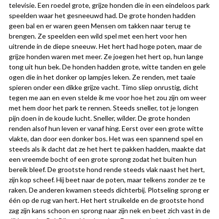
televisie. Een roedel grote, grijze honden die in een eindeloos park
speelden waar het gesneeuwd had. De grote honden hadden
geen bal en er waren geen Mensen om takken naar terug te
brengen. Ze speelden een wild spel met een hert voor hen
uitrende in de diepe sneeuw. Het hert had hoge poten, maar de
grijze honden waren met meer. Ze joegen het hert op, hun lange
tong uit hun bek. De honden hadden grote, witte tanden en gele
ogen die in het donker op lampjes leken. Ze renden, met taaie
spieren onder een dikke grijze vacht. Timo sliep onrustig, dicht
tegen me aan en even stelde ik me voor hoe het zou zijn om weer
met hem door het park te rennen. Steeds sneller, tot je longen
pijn doen in de koude lucht. Sneller, wilder. De grote honden
renden alsof hun leven er vanaf hing. Eerst over een grote witte
vlakte, dan door een donker bos. Het was een spannend spel en
steeds als ik dacht dat ze het hert te pakken hadden, maakte dat
een vreemde bocht of een grote sprong zodat het buiten hun
bereik bleef. De grootste hond rende steeds vlak naast het hert,
zijn kop scheef. Hij beet naar de poten, maar telkens zonder ze te
raken. De anderen kwamen steeds dichterbij. Plotseling sprong er
één op de rug van hert. Het hert struikelde en de grootste hond
zag zijn kans schoon en sprong naar zijn nek en beet zich vast in de