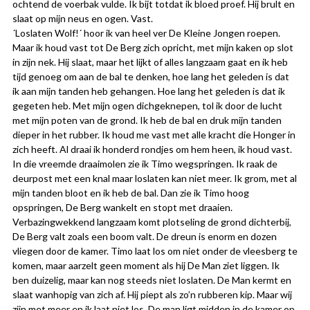
ochtend de voerbak vulde. Ik bijt totdat ik bloed proef. Hij brult en
slaat op mijn neus en ogen. Vast.
´Loslaten Wolf!´ hoor ik van heel ver De Kleine Jongen roepen.
Maar ik houd vast tot De Berg zich opricht, met mijn kaken op slot
in zijn nek. Hij slaat, maar het lijkt of alles langzaam gaat en ik heb
tijd genoeg om aan de bal te denken, hoe lang het geleden is dat
ik aan mijn tanden heb gehangen. Hoe lang het geleden is dat ik
gegeten heb. Met mijn ogen dichgeknepen, tol ik door de lucht
met mijn poten van de grond. Ik heb de bal en druk mijn tanden
dieper in het rubber. Ik houd me vast met alle kracht die Honger in
zich heeft. Al draai ik honderd rondjes om hem heen, ik houd vast.
In die vreemde draaimolen zie ik Timo wegspringen. Ik raak de
deurpost met een knal maar loslaten kan niet meer. Ik grom, met al
mijn tanden bloot en ik heb de bal. Dan zie ik Timo hoog
opspringen, De Berg wankelt en stopt met draaien.
Verbazingwekkend langzaam komt plotseling de grond dichterbij,
De Berg valt zoals een boom valt. De dreun is enorm en dozen
vliegen door de kamer. Timo laat los om niet onder de vleesberg te
komen, maar aarzelt geen moment als hij De Man ziet liggen. Ik
ben duizelig, maar kan nog steeds niet loslaten. De Man kermt en
slaat wanhopig van zich af. Hij piept als zo’n rubberen kip. Maar wij
zijn met meer en ik laat niet los. De man ligt midden in de kamer op