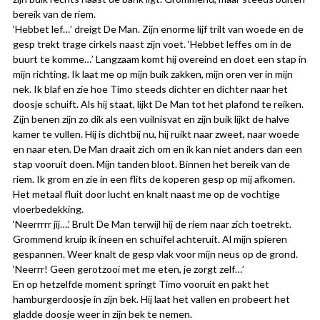
bereik van de riem.
‘Hebbet lef…’ dreigt De Man. Zijn enorme lijf trilt van woede en de
gesp trekt trage cirkels naast zijn voet. ‘Hebbet leffes om in de
buurt te komme…’ Langzaam komt hij overeind en doet een stap in
mijn richting. Ik laat me op mijn buik zakken, mijn oren ver in mijn
nek. Ik blaf en zie hoe Timo steeds dichter en dichter naar het
doosje schuift. Als hij staat, lijkt De Man tot het plafond te reiken.
Zijn benen zijn zo dik als een vuilnisvat en zijn buik lijkt de halve
kamer te vullen. Hij is dichtbij nu, hij ruikt naar zweet, naar woede
en naar eten. De Man draait zich om en ik kan niet anders dan een
stap vooruit doen. Mijn tanden bloot. Binnen het bereik van de
riem. Ik grom en zie in een flits de koperen gesp op mij afkomen.
Het metaal fluit door lucht en knalt naast me op de vochtige
vloerbedekking.
‘Neerrrrr jij….’ Brult De Man terwijl hij de riem naar zich toetrekt.
Grommend kruip ik ineen en schuifel achteruit. Al mijn spieren
gespannen. Weer knalt de gesp vlak voor mijn neus op de grond.
‘Neerrr! Geen gerotzooi met me eten, je zorgt zelf…’
En op hetzelfde moment springt Timo vooruit en pakt het
hamburgerdoosje in zijn bek. Hij laat het vallen en probeert het
gladde doosje weer in zijn bek te nemen.