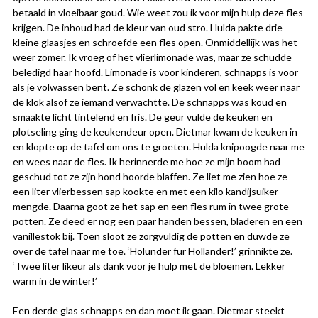
betaald in vloeibaar goud. Wie weet zou ik voor mijn hulp deze fles
krijgen. De inhoud had de kleur van oud stro. Hulda pakte drie
kleine glaasjes en schroefde een fles open. Onmiddellijk was het
weer zomer. Ik vroeg of het vlierlimonade was, maar ze schudde
beledigd haar hoofd. Limonade is voor kinderen, schnapps is voor
als je volwassen bent. Ze schonk de glazen vol en keek weer naar
de klok alsof ze iemand verwachtte. De schnapps was koud en
smaakte licht tintelend en fris. De geur vulde de keuken en
plotseling ging de keukendeur open. Dietmar kwam de keuken in
en klopte op de tafel om ons te groeten. Hulda knipoogde naar me
en wees naar de fles. Ik herinnerde me hoe ze mijn boom had
geschud tot ze zijn hond hoorde blaffen. Ze liet me zien hoe ze
een liter vlierbessen sap kookte en met een kilo kandijsuiker
mengde. Daarna goot ze het sap en een fles rum in twee grote
potten. Ze deed er nog een paar handen bessen, bladeren en een
vanillestok bij. Toen sloot ze zorgvuldig de potten en duwde ze
over de tafel naar me toe. ‘Holunder für Holländer!’ grinnikte ze.
‘Twee liter likeur als dank voor je hulp met de bloemen. Lekker
warm in de winter!’
Een derde glas schnapps en dan moet ik gaan. Dietmar steekt