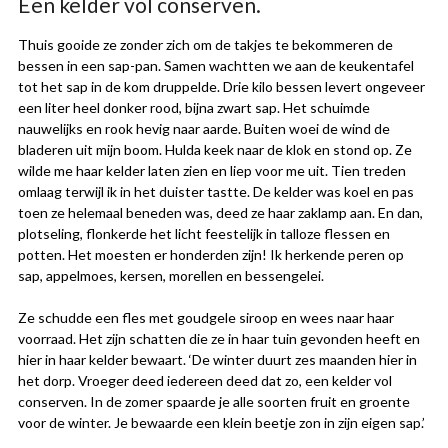
Een kelder vol conserven.
Thuis gooide ze zonder zich om de takjes te bekommeren de
bessen in een sap-pan. Samen wachtten we aan de keukentafel
tot het sap in de kom druppelde. Drie kilo bessen levert ongeveer
een liter heel donker rood, bijna zwart sap. Het schuimde
nauwelijks en rook hevig naar aarde. Buiten woei de wind de
bladeren uit mijn boom. Hulda keek naar de klok en stond op. Ze
wilde me haar kelder laten zien en liep voor me uit. Tien treden
omlaag terwijl ik in het duister tastte. De kelder was koel en pas
toen ze helemaal beneden was, deed ze haar zaklamp aan. En dan,
plotseling, flonkerde het licht feestelijk in talloze flessen en
potten. Het moesten er honderden zijn! Ik herkende peren op
sap, appelmoes, kersen, morellen en bessengelei.
Ze schudde een fles met goudgele siroop en wees naar haar
voorraad. Het zijn schatten die ze in haar tuin gevonden heeft en
hier in haar kelder bewaart. ‘De winter duurt zes maanden hier in
het dorp. Vroeger deed iedereen deed dat zo, een kelder vol
conserven. In de zomer spaarde je alle soorten fruit en groente
voor de winter. Je bewaarde een klein beetje zon in zijn eigen sap.’