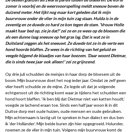
zomer is voorbij en de weersvoorspelling meldt sneeuw boven de
duizend meter. Het lijkt nog maar kort geleden dat ik mijn
buurvrouw onder de vlier in mijn tuin zag staan. Hulda is in de
zeventig en ze duwde zo hard ze kon tegen de stam. ‘Vrouw Holle
maakt haar bed op, zie je dat?’ zei ze en ze wees op de bloesem die
als een dunne laag sneeuw op het gras lag. Dat is wat ze in
Duitsland zeggen als het sneeuwt. Ze duwde tot ze in de verte een
hond hoorde blaffen. Ze wees in de richting van het geluid en
veegde hijgend de blaadjes van haar boezem. ‘Daar woont Dietmar,
die is sinds twee jaar ook alleen!’ zei ze grijnzend.
Op drie juli schudden de meisjes in haar dorp de bloesem uit de
boom. Mijn buurvrouw doet het nog ieder jaar. Omdat ze zelf geen
vlier heeft schudde ze de mijne. Ze legde uit dat je volgende
echtgenoot uit de richting komt waar je tijdens het schudden een
hond hoort blaffen. ‘Ik ben blij dat Dietmar niet van katten houdt,’
voegde ze lachend eraan toe. Sinds een half jaar woon ik in dit
Duitse dorp met oude huizen, oude mensen en oude gebruiken.
Mijn achternaam is lastig uit te spreken in hun dialect en dus ben
ik ‘der Holländer’. Mijn beide buren zijn hier opgegroeid. Holunder,
noemen ze de vlier in mijn tuin. Volgens mijn buurvrouw komt de