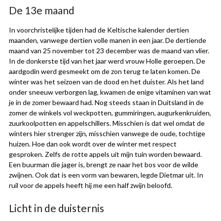
De 13e maand
In voorchristelijke tijden had de Keltische kalender dertien
maanden, vanwege dertien volle manen in een jaar. De dertiende
maand van 25 november tot 23 december was de maand van vlier.
In de donkerste tijd van het jaar werd vrouw Holle geroepen. De
aardgodin werd gesmeekt om de zon terug te laten komen. De
winter was het seizoen van de dood en het duister. Als het land
onder sneeuw verborgen lag, kwamen de enige vitaminen van wat
je in de zomer bewaard had. Nog steeds staan in Duitsland in de
zomer de winkels vol weckpotten, gummiringen, augurkenkruiden,
zuurkoolpotten en appelschillers. Misschien is dat wel omdat de
winters hier strenger zijn, misschien vanwege de oude, tochtige
huizen. Hoe dan ook wordt over de winter met respect
gesproken. Zelfs de rotte appels uit mijn tuin worden bewaard.
Een buurman die jager is, brengt ze naar het bos voor de wilde
zwijnen. Ook dat is een vorm van bewaren, legde Dietmar uit. In
ruil voor de appels heeft hij me een half zwijn beloofd.
Licht in de duisternis