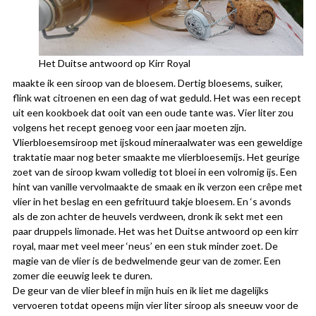
Het Duitse antwoord op Kirr Royal
maakte ik een siroop van de bloesem. Dertig bloesems, suiker,
flink wat citroenen en een dag of wat geduld. Het was een recept
uit een kookboek dat ooit van een oude tante was. Vier liter zou
volgens het recept genoeg voor een jaar moeten zijn.
Vlierbloesemsiroop met ijskoud mineraalwater was een geweldige
traktatie maar nog beter smaakte me vlierbloesemijs. Het geurige
zoet van de siroop kwam volledig tot bloei in een volromig ijs. Een
hint van vanille vervolmaakte de smaak en ik verzon een crêpe met
vlier in het beslag en een gefrituurd takje bloesem. En ‘s avonds
als de zon achter de heuvels verdween, dronk ik sekt met een
paar druppels limonade. Het was het Duitse antwoord op een kirr
royal, maar met veel meer ‘neus’ en een stuk minder zoet. De
magie van de vlier is de bedwelmende geur van de zomer. Een
zomer die eeuwig leek te duren.
De geur van de vlier bleef in mijn huis en ik liet me dagelijks
vervoeren totdat opeens mijn vier liter siroop als sneeuw voor de