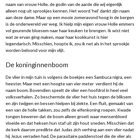
naam van vrouw Holle, de godin van de aarde die wij eigenlijk
alleen nog uit sprookjes kennen. Het woord ‘hel’ dankt zijn naam
aan deze dame. Maar op een mooie zomeravond hoog in de bergen
is de onderwereld ver weg. Ik hielp mijn eigen vrouw Holle emmers
vol geurende bloesem naar haar keuken te brengen. Ik wist niet
wat ze ervan ging maken, maar haar kookkunst is hier
legendarisch. Misschien, hoopte ik, zou ik net als in het sprookje
worden beloond voor mijn vlijt.
De koninginnenboom
De vlier in mijn tuin is volgens de boekjes een Sambuca nigra, een
heester. Maar met een hoogte van vier meter verdient hij de
naam boom. Bovendien speelt de vlier een hoofdrol in heel veel
volksverhalen. Zo beschermde de vlier het huis tegen de bliksem
en zijn twijgen en bessen hielpen bij ziekte. Een fluit, gemaakt van
een van de holle takken, zou zelfs de elfenkoning roepen. Kwade
tongen beweren dat de boom alleen groeit waar mensenbloed
vloeide en dat heksen hun staf uit zijn hout sneden. Misschien dat
de kerk daarom predikte dat Judas zich verhing aan een vlier nadat
hij Jezus verraden had. De parasitaire paddenstoel die de vlier als