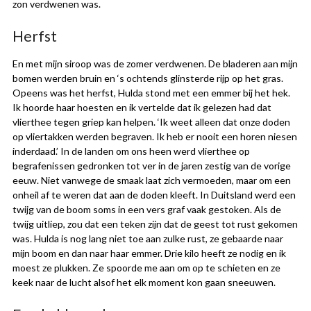
zon verdwenen was.
Herfst
En met mijn siroop was de zomer verdwenen. De bladeren aan mijn
bomen werden bruin en ‘s ochtends glinsterde rijp op het gras.
Opeens was het herfst, Hulda stond met een emmer bij het hek.
Ik hoorde haar hoesten en ik vertelde dat ik gelezen had dat
vlierthee tegen griep kan helpen. ‘Ik weet alleen dat onze doden
op vliertakken werden begraven. Ik heb er nooit een horen niesen
inderdaad.’ In de landen om ons heen werd vlierthee op
begrafenissen gedronken tot ver in de jaren zestig van de vorige
eeuw. Niet vanwege de smaak laat zich vermoeden, maar om een
onheil af te weren dat aan de doden kleeft. In Duitsland werd een
twijg van de boom soms in een vers graf vaak gestoken. Als de
twijg uitliep, zou dat een teken zijn dat de geest tot rust gekomen
was. Hulda is nog lang niet toe aan zulke rust, ze gebaarde naar
mijn boom en dan naar haar emmer. Drie kilo heeft ze nodig en ik
moest ze plukken. Ze spoorde me aan om op te schieten en ze
keek naar de lucht alsof het elk moment kon gaan sneeuwen.