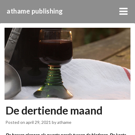
athame publishing
De dertiende maand
Posted on
april 29, 2021
by
athame
De bessen glanzen als zwarte parels tussen de bladeren. De korte