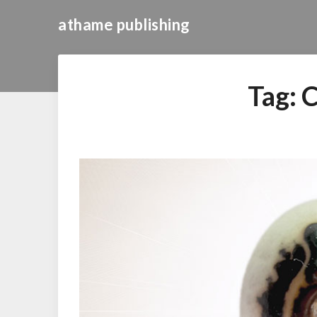
athame publishing
Tag:
C