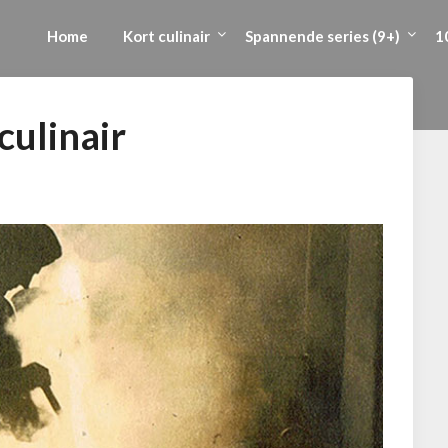
Home
Kort culinair
Spannende series (9+)
1
culinair