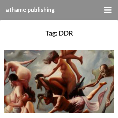
athame publishing
Tag:
DDR