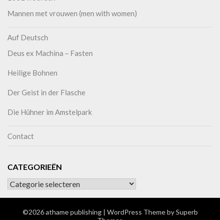
Mannen met vrouwen (men with women)
Auf Deutsch
Deus ex Machina – Fasten
Heilige Bohnen
Der Geist in der Flasche
Die Hühner im Amstelpark
Contact
CATEGORIEËN
©2026 athame publishing
| WordPress Theme by
Superb